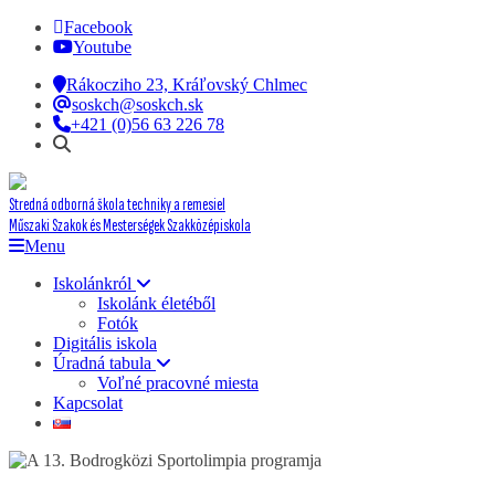
Facebook
Youtube
Rákocziho 23, Kráľovský Chlmec
soskch@soskch.sk
+421 (0)56 63 226 78
Stredná odborná škola techniky a remesiel
Műszaki Szakok és Mesterségek Szakközépiskola
Menu
Iskolánkról
Iskolánk életéből
Fotók
Digitális iskola
Úradná tabula
Voľné pracovné miesta
Kapcsolat