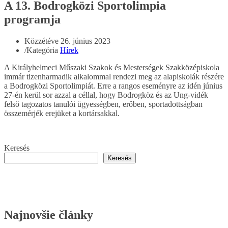
A 13. Bodrogközi Sportolimpia
programja
Közzétéve
26. június 2023
/
Kategória
Hírek
A Királyhelmeci Műszaki Szakok és Mesterségek Szakközépiskola
immár tizenharmadik alkalommal rendezi meg az alapiskolák részére
a Bodrogközi Sportolimpiát. Erre a rangos eseményre az idén június
27-én kerül sor azzal a céllal, hogy Bodrogköz és az Ung-vidék
felső tagozatos tanulói ügyességben, erőben, sportadottságban
összemérjék erejüket a kortársakkal.
Keresés
Keresés
Najnovšie články