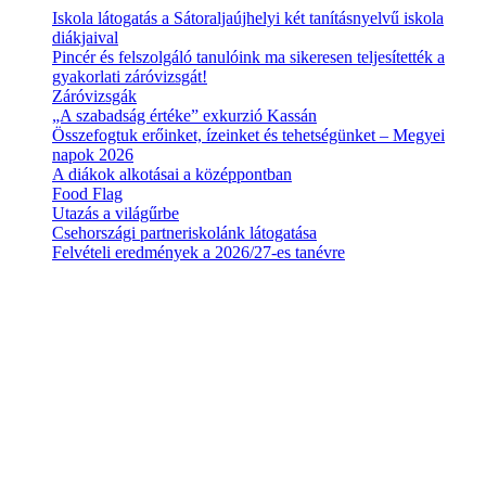
Iskola látogatás a Sátoraljaújhelyi két tanításnyelvű iskola
diákjaival
Pincér és felszolgáló tanulóink ma sikeresen teljesítették a
gyakorlati záróvizsgát!
Záróvizsgák
„A szabadság értéke” exkurzió Kassán
Összefogtuk erőinket, ízeinket és tehetségünket – Megyei
napok 2026
A diákok alkotásai a középpontban
Food Flag
Utazás a világűrbe
Csehországi partneriskolánk látogatása
Felvételi eredmények a 2026/27-es tanévre