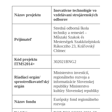
Inovatívne technológie vo
Názov projektu
vzdelávaní strojárenských
odborov
Stredná odborná škola
techniky a remesiel –
Műszaki Szakok és
Prijímateľ
Mesterségek Szakközépiskola
Rákocziho 23, Kráľovský
Chlmec
Kód projektu
302021BNG2
ITMS2014+
Ministerstvo investícií,
Riadiaci orgán/
regionálneho rozvoja a
sprostredkovateľský
informatizácie Slovenskej
orgán
republiky Ministerstvo
kultúry Slovenskej republiky
Európsky fond regionálneho
Názov fondu
rozvoja