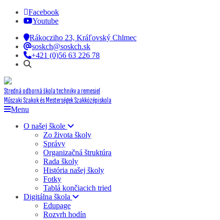
Facebook
Youtube
Rákocziho 23, Kráľovský Chlmec
soskch@soskch.sk
+421 (0)56 63 226 78
Stredná odborná škola techniky a remesiel
Műszaki Szakok és Mesterségek Szakközépiskola
Menu
O našej škole
Zo života školy
Správy
Organizačná štruktúra
Rada školy
História našej školy
Fotky
Tablá končiacich tried
Digitálna škola
Edupage
Rozvrh hodín