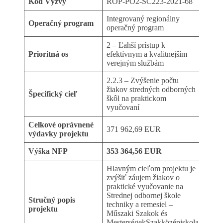
Kód Výzvy
ROP-PO2-SC223-2021-68
Integrovaný regionálny
Operačný program
operačný program
2 – Ľahší prístup k
Prioritná os
efektívnym a kvalitnejším
verejným službám
2.2.3 – Zvýšenie počtu
žiakov stredných odborných
Špecifický cieľ
škôl na praktickom
vyučovaní
Celkové oprávnené
371 962,69 EUR
výdavky projektu
Výška NFP
353 364,56 EUR
Hlavným cieľom projektu je
zvýšiť záujem žiakov o
praktické vyučovanie na
Strednej odbornej škole
Stručný popis
techniky a remesiel –
projektu
Műszaki Szakok és
MesterségekSzakközépiskola,