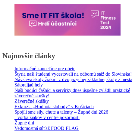
Najnovšie články
Informačné kancelárie pre obete
Štyria naši študenti vycestovali na odbornú stáž do Slovinska!
Návšteva školy žiakmi z dvojjazyčnej základnej školy z mesta
Sátoraljaújhely
Naši budúci čašníci a servírky dnes úspešne zvládli praktické
záverečné skúšky!
Záverečné skúšky
Exkurzia „Hodnota slobody“ v Košiciach
Spojili sme sily, chute a talenty – Župné dni 2026
Tvorba žiakov v centre pozornosti
Župné dni
Vedomostná súťaž FOOD FLAG