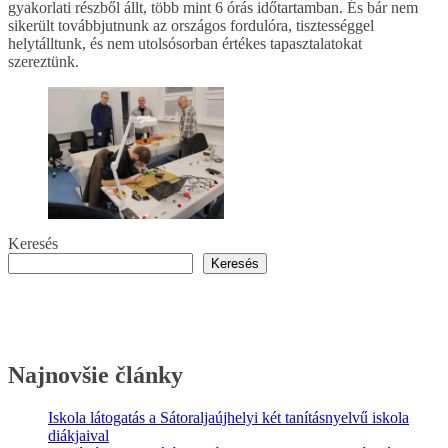
gyakorlati részből állt, több mint 6 órás időtartamban. És bár nem
sikerült továbbjutnunk az országos fordulóra, tisztességgel
helytálltunk, és nem utolsósorban értékes tapasztalatokat
szereztünk.
Keresés
Keresés
Najnovšie články
Iskola látogatás a Sátoraljaújhelyi két tanításnyelvű iskola
diákjaival