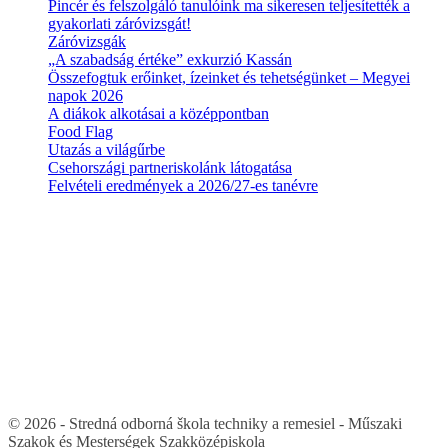
Pincér és felszolgáló tanulóink ma sikeresen teljesítették a
gyakorlati záróvizsgát!
Záróvizsgák
„A szabadság értéke” exkurzió Kassán
Összefogtuk erőinket, ízeinket és tehetségünket – Megyei
napok 2026
A diákok alkotásai a középpontban
Food Flag
Utazás a világűrbe
Csehországi partneriskolánk látogatása
Felvételi eredmények a 2026/27-es tanévre
© 2026 - Stredná odborná škola techniky a remesiel - Műszaki
Szakok és Mesterségek Szakközépiskola