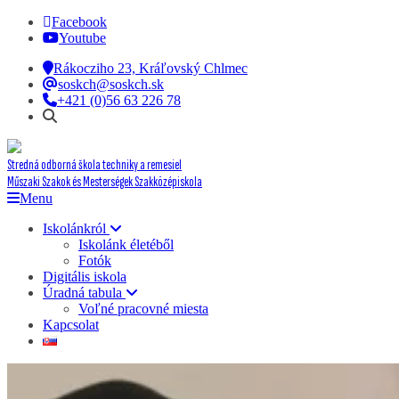
Facebook
Youtube
Rákocziho 23, Kráľovský Chlmec
soskch@soskch.sk
+421 (0)56 63 226 78
Stredná odborná škola techniky a remesiel
Műszaki Szakok és Mesterségek Szakközépiskola
Menu
Iskolánkról
Iskolánk életéből
Fotók
Digitális iskola
Úradná tabula
Voľné pracovné miesta
Kapcsolat