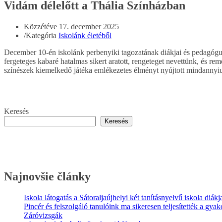
Vidám délelőtt a Thália Színházban
Közzétéve
17. december 2025
/
Kategória
Iskolánk életéből
December 10-én iskolánk perbenyiki tagozatának diákjai és pedagógus
fergeteges kabaré hatalmas sikert aratott, rengeteget nevettünk, és r
színészek kiemelkedő játéka emlékezetes élményt nyújtott mindannyiun
Keresés
Keresés
Najnovšie články
Iskola látogatás a Sátoraljaújhelyi két tanításnyelvű iskola diákj
Pincér és felszolgáló tanulóink ma sikeresen teljesítették a gyako
Záróvizsgák