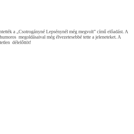
kintették a „Csotrogányné Lepsénynél még megvolt” című előadást. A
v, humoros megoldásaival még élvezetesebbé tette a jeleneteket. A
etlen délelőttöt!