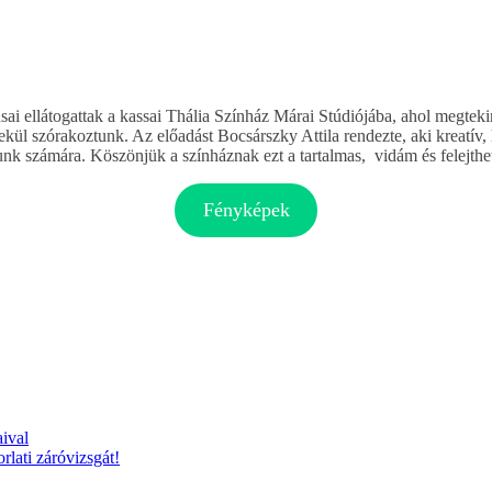
ai ellátogattak a kassai Thália Színház Márai Stúdiójába, ahol megte
emekül szórakoztunk. Az előadást Bocsárszky Attila rendezte, aki kreatí
k számára. Köszönjük a színháznak ezt a tartalmas, vidám és felejthet
Fényképek
aival
rlati záróvizsgát!