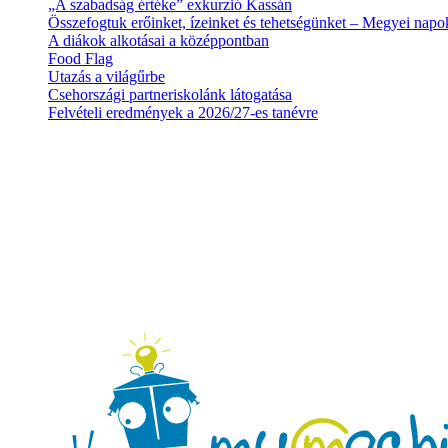
„A szabadság értéke” exkurzió Kassán
Összefogtuk erőinket, ízeinket és tehetségünket – Megyei nap
A diákok alkotásai a középpontban
Food Flag
Utazás a világűrbe
Csehországi partneriskolánk látogatása
Felvételi eredmények a 2026/27-es tanévre