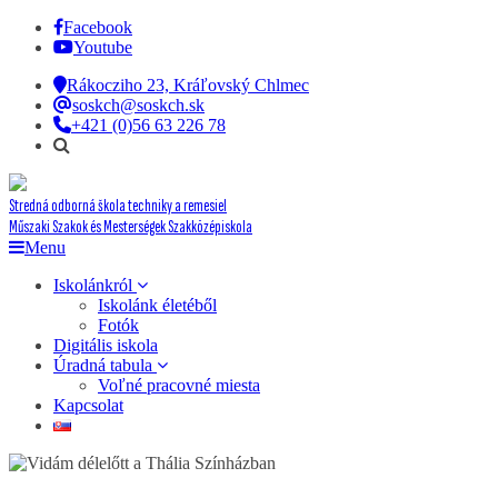
Facebook
Youtube
Rákocziho 23, Kráľovský Chlmec
soskch@soskch.sk
+421 (0)56 63 226 78
Stredná odborná škola techniky a remesiel
Műszaki Szakok és Mesterségek Szakközépiskola
Menu
Iskolánkról
Iskolánk életéből
Fotók
Digitális iskola
Úradná tabula
Voľné pracovné miesta
Kapcsolat