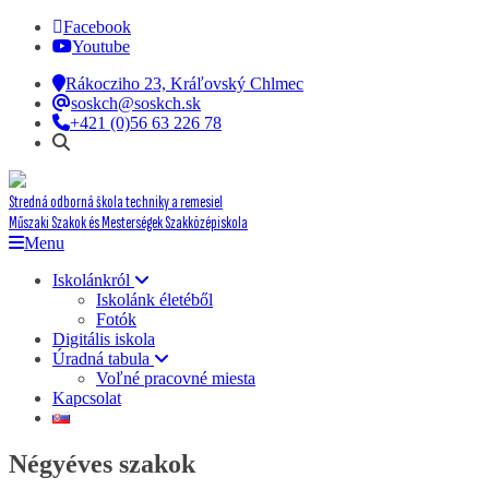
Facebook
Youtube
Rákocziho 23, Kráľovský Chlmec
soskch@soskch.sk
+421 (0)56 63 226 78
Stredná odborná škola techniky a remesiel
Műszaki Szakok és Mesterségek Szakközépiskola
Menu
Iskolánkról
Iskolánk életéből
Fotók
Digitális iskola
Úradná tabula
Voľné pracovné miesta
Kapcsolat
Négyéves szakok