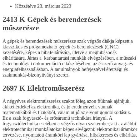
Közzétéve
23. március 2023
2413 K Gépek és berendezések
műszerésze
A gépek és berendezések műszerésze szak végzős diákja képzett a
klasszikus és progamozható gépek és berendezések (CNC)
kezelésére, képes a hibafeltárására, illetve a meghibásodás
elhárítására. Jártas a karbantartási munkák elvégzésében, a műszaki
és technológiai dokumentáció elkészítésében, az ésszerű anyag- és
energia­felhasz­nálásban. A tanulmányok befejeztével érettségi és
szakmunkás-bizonyítványt szerez.
2697 K Elektroműszerész
A négyéves elektroműszerész szakot főleg azon fiúknak ajánljuk,
akiket érdekel az elektronika, és jó eredményeik vannak
matematikából és fizikából, valamint jó az elvont gondolkodásuk.
Ez a szak fogyasztó- és erősáramú technikára irányul. A
fogyasztótechnika esetében a végzős olyan szakember, aki az alábbi
elektrotechnikai munkálatokat képes elvégezni: elektronikai áramkör
tervezése, nyomtatott áramköri lap gyártása, hibakeresés és elhárítás,