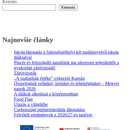
Keresés
Keresés
Najnovšie články
Iskola látogatás a Sátoraljaújhelyi két tanításnyelvű iskola
diákjaival
Pincér és felszolgáló tanulóink ma sikeresen teljesítették a
gyakorlati záróvizsgát!
Záróvizsgák
„A szabadság értéke” exkurzió Kassán
Összefogtuk erőinket, ízeinket és tehetségünket – Megyei
napok 2026
A diákok alkotásai a középpontban
Food Flag
Utazás a világűrbe
Csehországi partneriskolánk látogatása
Felvételi eredmények a 2026/27-es tanévre