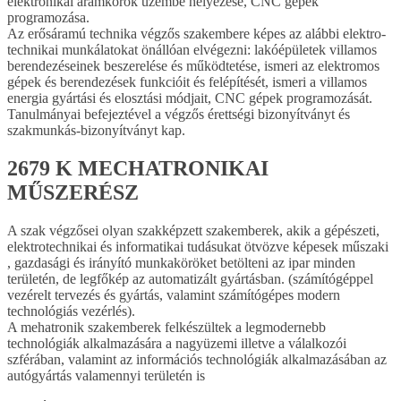
elektronikai áramkörök üzembe helyezése, CNC gépek
programozása.
Az erősáramú technika végzős szakembere képes az alábbi elektro­
technikai munkálatokat önállóan elvégezni: lakóépületek villamos
berendezéseinek beszerelése és működtetése, ismeri az elektromos
gépek és berendezések funkcióit és felépítését, ismeri a villamos
energia gyártási és elosztási módjait, CNC gépek progra­mozását.
Tanulmányai befejeztével a végzős érettségi bizonyítványt és
szakmunkás-bizonyítványt kap.
2679 K MECHATRONIKAI
MŰSZERÉSZ
A szak végzősei olyan szakképzett szakemberek, akik a gépészeti,
elektrotechnikai és informatikai tudásukat ötvözve képesek műszaki
, gazdasági és irányító munkaköröket betölteni az ipar minden
területén, de legfőkép az automatizált gyártásban. (számítógéppel
vezérelt tervezés és gyártás, valamint számítógépes modern
technológiás vezérlés).
A mehatronik szakemberek felkészültek a legmodernebb
technológiák alkalmazására a nagyüzemi illetve a válalkozói
szférában, valamint az információs technológiák alkalmazásában az
autógyártás valamennyi területén is