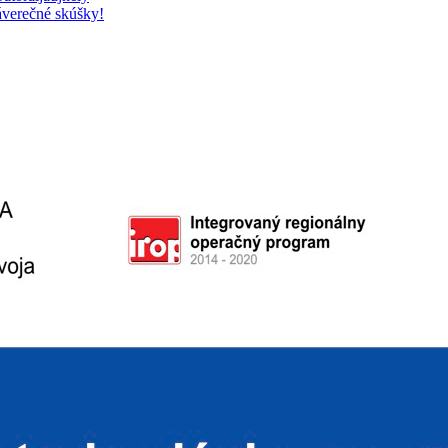
záverečné skúšky!