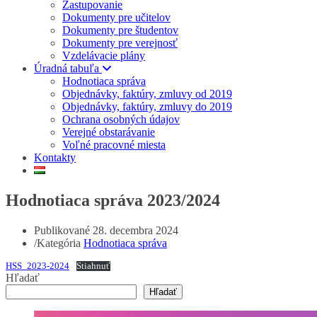
Zastupovanie
Dokumenty pre učitelov
Dokumenty pre študentov
Dokumenty pre verejnosť
Vzdelávacie plány
Úradná tabuľa
Hodnotiaca správa
Objednávky, faktúry, zmluvy od 2019
Objednávky, faktúry, zmluvy do 2019
Ochrana osobných údajov
Verejné obstarávanie
Voľné pracovné miesta
Kontakty
Hodnotiaca správa 2023/2024
Publikované
28. decembra 2024
/
Kategória
Hodnotiaca správa
HSS_2023-2024
Stiahnuť
Hľadať
Hľadať