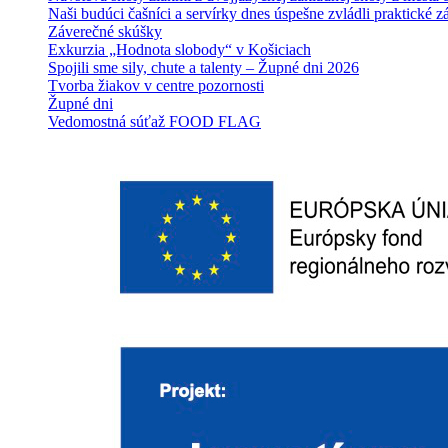
Naši budúci čašníci a servírky dnes úspešne zvládli praktické 
Záverečné skúšky
Exkurzia „Hodnota slobody“ v Košiciach
Spojili sme sily, chute a talenty – Župné dni 2026
Tvorba žiakov v centre pozornosti
Župné dni
Vedomostná súťaž FOOD FLAG