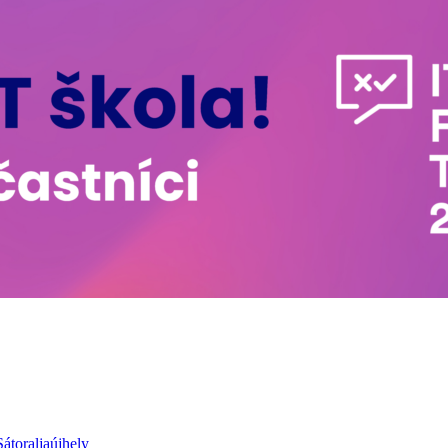
átoraljaújhely