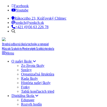
Facebook
Youtube
Rákocziho 23, Kráľovský Chlmec
soskch@soskch.sk
+421 (0)56 63 226 78
Stredná odborná škola techniky a remesiel
Műszaki Szakok és Mesterségek Szakközépiskola
Menu
O našej škole
Zo života školy
Správy
Organizačná štruktúra
Rada školy
História našej školy
Fotky
Tablá končiacich tried
Digitálna škola
Edupage
Rozvrh hodín