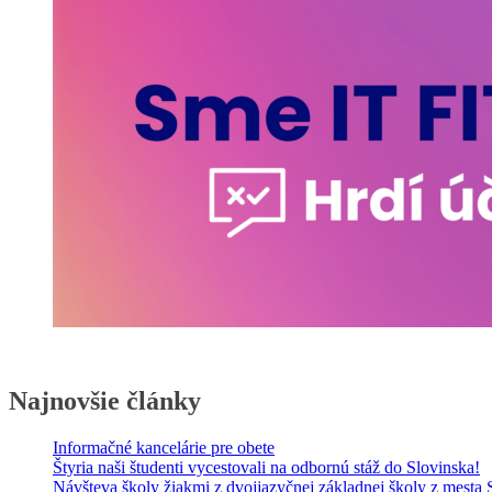
Najnovšie články
Informačné kancelárie pre obete
Štyria naši študenti vycestovali na odbornú stáž do Slovinska!
Návšteva školy žiakmi z dvojjazyčnej základnej školy z mesta S