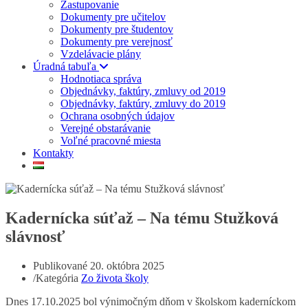
Zastupovanie
Dokumenty pre učitelov
Dokumenty pre študentov
Dokumenty pre verejnosť
Vzdelávacie plány
Úradná tabuľa
Hodnotiaca správa
Objednávky, faktúry, zmluvy od 2019
Objednávky, faktúry, zmluvy do 2019
Ochrana osobných údajov
Verejné obstarávanie
Voľné pracovné miesta
Kontakty
Kadernícka súťaž – Na tému Stužková
slávnosť
Publikované
20. októbra 2025
/
Kategória
Zo života školy
Dnes 17.10.2025 bol výnimočným dňom v školskom kaderníckom