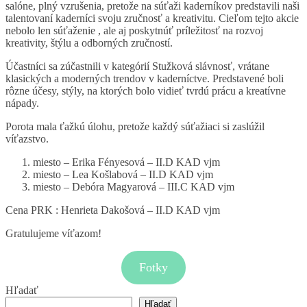
salóne, plný vzrušenia, pretože na súťaži kaderníkov predstavili naši
talentovaní kaderníci svoju zručnosť a kreativitu. Cieľom tejto akcie
nebolo len súťaženie , ale aj poskytnúť príležitosť na rozvoj
kreativity, štýlu a odborných zručností.
Účastníci sa zúčastnili v kategórií Stužková slávnosť, vrátane
klasických a moderných trendov v kaderníctve. Predstavené boli
rôzne účesy, stýly, na ktorých bolo vidieť tvrdú prácu a kreatívne
nápady.
Porota mala ťažkú úlohu, pretože každý súťažiaci si zaslúžil
víťazstvo.
miesto – Erika Fényesová – II.D KAD vjm
miesto – Lea Košlabová – II.D KAD vjm
miesto – Debóra Magyarová – III.C KAD vjm
Cena PRK : Henrieta Dakošová – II.D KAD vjm
Gratulujeme víťazom!
Fotky
Hľadať
Hľadať