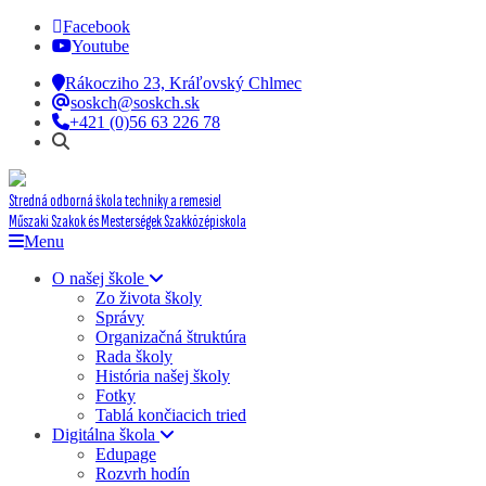
Facebook
Youtube
Rákocziho 23, Kráľovský Chlmec
soskch@soskch.sk
+421 (0)56 63 226 78
Stredná odborná škola techniky a remesiel
Műszaki Szakok és Mesterségek Szakközépiskola
Menu
O našej škole
Zo života školy
Správy
Organizačná štruktúra
Rada školy
História našej školy
Fotky
Tablá končiacich tried
Digitálna škola
Edupage
Rozvrh hodín