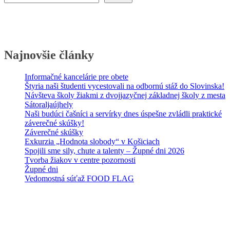
Najnovšie články
Informačné kancelárie pre obete
Štyria naši študenti vycestovali na odbornú stáž do Slovinska!
Návšteva školy žiakmi z dvojjazyčnej základnej školy z mesta
Sátoraljaújhely
Naši budúci čašníci a servírky dnes úspešne zvládli praktické
záverečné skúšky!
Záverečné skúšky
Exkurzia „Hodnota slobody“ v Košiciach
Spojili sme sily, chute a talenty – Župné dni 2026
Tvorba žiakov v centre pozornosti
Župné dni
Vedomostná súťaž FOOD FLAG