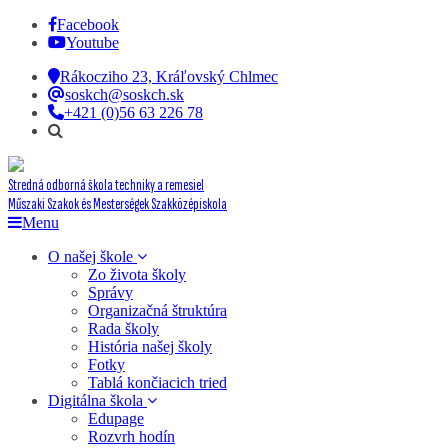
Facebook
Youtube
Rákocziho 23, Kráľovský Chlmec
soskch@soskch.sk
+421 (0)56 63 226 78
Stredná odborná škola techniky a remesiel
Műszaki Szakok és Mesterségek Szakközépiskola
Menu
O našej škole
Zo života školy
Správy
Organizačná štruktúra
Rada školy
História našej školy
Fotky
Tablá končiacich tried
Digitálna škola
Edupage
Rozvrh hodín