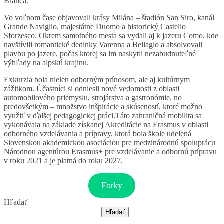
Branca.
Vo voľnom čase objavovali krásy Milána – štadión San Siro, kanál
Grande Naviglio, majestátne Duomo a historický Castello
Sforzesco. Okrem samotného mesta sa vydali aj k jazeru Como, kde
navštívili romantické dedinky Varenna a Bellagio a absolvovali
plavbu po jazere, počas ktorej sa im naskytli nezabudnuteľné
výhľady na alpskú krajinu.
Exkurzia bola nielen odborným prínosom, ale aj kultúrnym
zážitkom. Účastníci si odniesli nové vedomosti z oblasti
automobilového priemyslu, strojárstva a gastronómie, no
predovšetkým – množstvo inšpirácie a skúseností, ktoré možno
využiť v ďalšej pedagogickej práci.Táto zahraničná mobilita sa
vykonávala na základe získanej Akreditácie na Erasmus v oblasti
odborného vzdelávania a prípravy, ktorá bola škole udelená
Slovenskou akademickou asociáciou pre medzinárodnú spoluprácu
Národnou agentúrou Erasmus+ pre vzdelávanie a odbornú prípravu
v roku 2021 a je platná do roku 2027.
Fotky
Hľadať
Hľadať