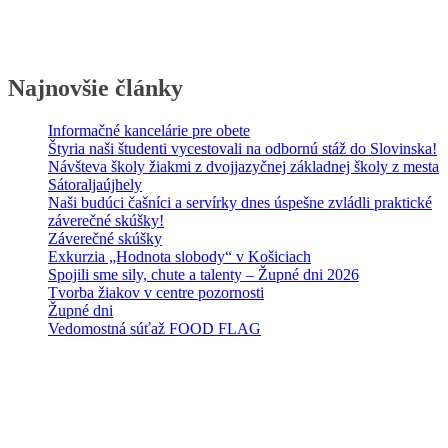
Najnovšie články
Informačné kancelárie pre obete
Štyria naši študenti vycestovali na odbornú stáž do Slovinska!
Návšteva školy žiakmi z dvojjazyčnej základnej školy z mesta
Sátoraljaújhely
Naši budúci čašníci a servírky dnes úspešne zvládli praktické
záverečné skúšky!
Záverečné skúšky
Exkurzia „Hodnota slobody“ v Košiciach
Spojili sme sily, chute a talenty – Župné dni 2026
Tvorba žiakov v centre pozornosti
Župné dni
Vedomostná súťaž FOOD FLAG