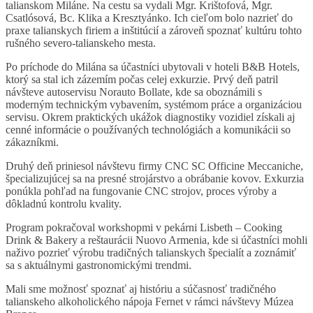
talianskom Miláne. Na cestu sa vydali Mgr. Krištofová, Mgr.
Csatlósová, Bc. Klika a Kresztyánko. Ich cieľom bolo nazrieť do
praxe talianskych firiem a inštitúcií a zároveň spoznať kultúru tohto
rušného severo-talianskeho mesta.
Po príchode do Milána sa účastníci ubytovali v hoteli B&B Hotels,
ktorý sa stal ich zázemím počas celej exkurzie. Prvý deň patril
návšteve autoservisu Norauto Bollate, kde sa oboznámili s
moderným technickým vybavením, systémom práce a organizáciou
servisu. Okrem praktických ukážok diagnostiky vozidiel získali aj
cenné informácie o používaných technológiách a komunikácii so
zákazníkmi.
Druhý deň priniesol návštevu firmy CNC SC Officine Meccaniche,
špecializujúcej sa na presné strojárstvo a obrábanie kovov. Exkurzia
ponúkla pohľad na fungovanie CNC strojov, proces výroby a
dôkladnú kontrolu kvality.
Program pokračoval workshopmi v pekárni Lisbeth – Cooking
Drink & Bakery a reštaurácii Nuovo Armenia, kde si účastníci mohli
naživo pozrieť výrobu tradičných talianskych špecialít a zoznámiť
sa s aktuálnymi gastronomickými trendmi.
Mali sme možnosť spoznať aj históriu a súčasnosť tradičného
talianskeho alkoholického nápoja Fernet v rámci návštevy Múzea